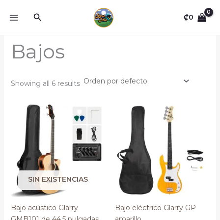
Omitir
Buscar
e
₡
0
ir
al
Bajos
contenido
Showing all 6 results
SIN EXISTENCIAS
Bajo acústico Glarry
Bajo eléctrico Glarry GP
GMB101 de 44,5 pulgadas
amarillo