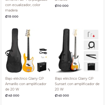
con ecualizador, color
₡
110 000
madera
₡
115 000
Bajo eléctrico Glarry GP
Bajo eléctrico Glarry GP
Amarillo con amplificador
Sunset con amplificador de
de 20 W
20 W
₡
145 000
₡
145 000