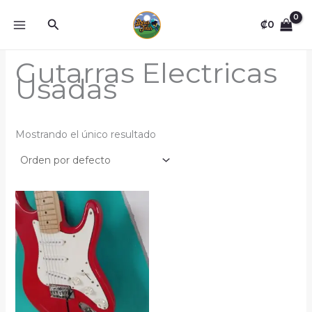
Omitir
Buscar
e
₡
0
ir
al
Gutarras Electricas
contenido
Usadas
Mostrando el único resultado