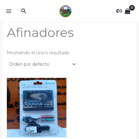
Omitir
Buscar
e
₡
0
ir
al
Afinadores
contenido
Mostrando el único resultado