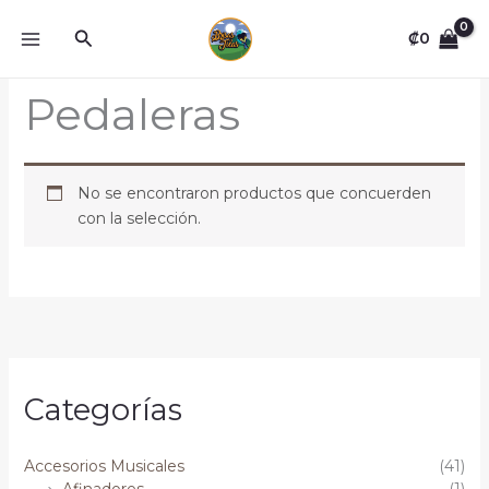
Omitir
Buscar
e
₡
0
ir
al
Pedaleras
contenido
No se encontraron productos que concuerden
con la selección.
Categorías
Accesorios Musicales
(41)