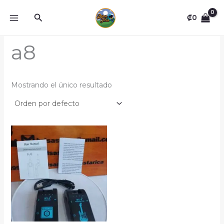
Omitir
Buscar
e
₡
0
ir
al
a8
contenido
Mostrando el único resultado