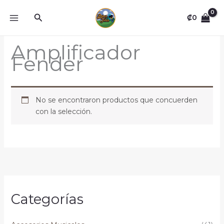
Omitir
Buscar
e
₡
0
ir
al
Amplificador
contenido
Fender
No se encontraron productos que concuerden
con la selección.
Categorías