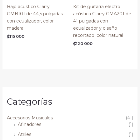
Bajo acústico Glarry
Kit de guitarra electro
GMB101 de 44,5 pulgadas
acústica Glarry GMA201 de
con ecualizador, color
41 pulgadas con
madera
ecualizador y diseño
recortado, color natural
₡
115 000
₡
120 000
Categorías
Accesorios Musicales
(41)
Afinadores
(1)
Atriles
(1)