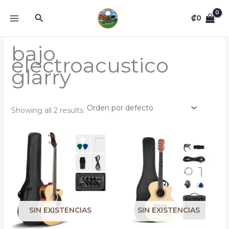
Omitir
Buscar
e
₡
0
ir
al
bajo
contenido
electroacustico
glarry
Showing all 2 results
SIN EXISTENCIAS
SIN EXISTENCIAS