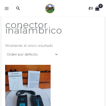
Omitir
Buscar
e
₡
0
ir
al
conector
contenido
inalambrico
Mostrando el único resultado