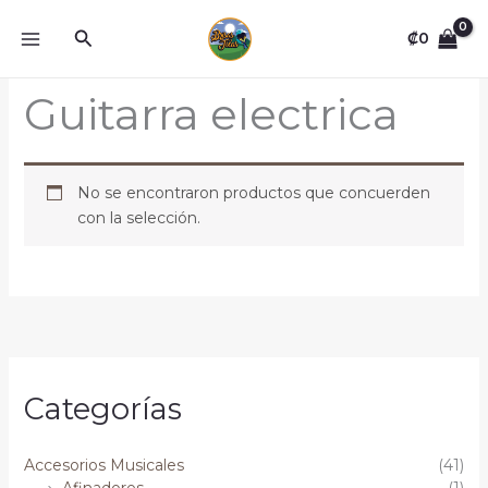
Omitir
Buscar
e
₡
0
ir
al
Guitarra electrica
contenido
No se encontraron productos que concuerden
con la selección.
Categorías
Accesorios Musicales
(41)