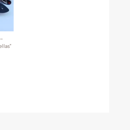
 –
ellas”