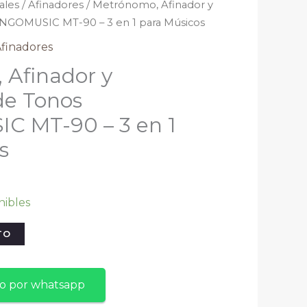
ales
/
Afinadores
/ Metrónomo, Afinador y
NGOMUSIC MT-90 – 3 en 1 para Músicos
finadores
 Afinador y
de Tonos
 MT-90 – 3 en 1
s
nibles
TO
do por whatsapp