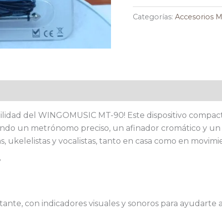
Tonos
Categorías:
Accesorios M
WINGOMUSIC
MT-
90
-
3
en
aloraciones (0)
1
para
atilidad del WINGOMUSIC MT-90! Este dispositivo compac
Músicos
ndo un metrónomo preciso, un afinador cromático y un 
cantidad
istas, ukelelistas y vocalistas, tanto en casa como en movimi
?
te, con indicadores visuales y sonoros para ayudarte a