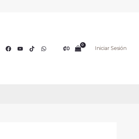
Iniciar Sesión
₡
0