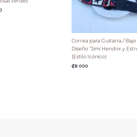
osas verdes
0
Correa para Guitarra / Bajo
Diseño “Jimi Hendrix y Estr
(Estilo Icónico)
₡
8 000