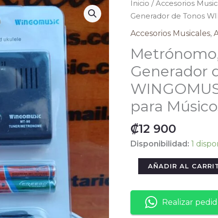
Inicio
/
Accesorios Music
Generador de Tonos WI
Accesorios Musicales
,
A
Metrónomo,
Generador 
WINGOMUSIC
para Músico
₡
12 900
Disponibilidad:
1 dispo
Metrónomo,
AÑADIR AL CARRI
Afinador
y
Generador
Realizar pedi
de