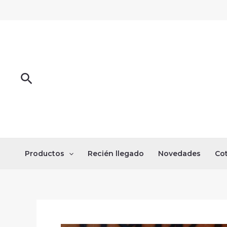
Omitir
e
ir
al
contenido
Buscar
Productos
Recién llegado
Novedades
Cot